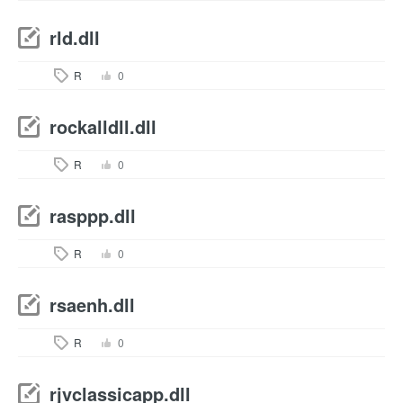
rld.dll
R
0
rockalldll.dll
R
0
rasppp.dll
R
0
rsaenh.dll
R
0
rjvclassicapp.dll