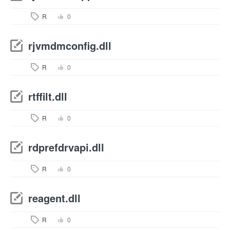
R
0
rjvmdmconfig.dll
R
0
rtffilt.dll
R
0
rdprefdrvapi.dll
R
0
reagent.dll
R
0