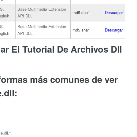
S.
Base Multimedia Extension
md5
sha1
Descargar
glish
API DLL
S.
Base Multimedia Extension
md5
sha1
Descargar
glish
API DLL
r El Tutorial De Archivos Dll
 formas más comunes de ver
dll:
.dll."