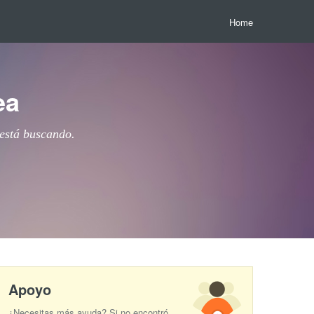
Home
ea
 está buscando.
Apoyo
¿Necesitas más ayuda? Si no encontró