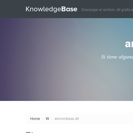
Descargar el archivo .dll gratis 
a
Si tiene algun
Home
/
W
/
winmmbase.dll