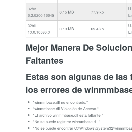
32bit
U.
0.15 MB
77.9 kb
6.2.9200.16645
En
32bit
U.
0.13 MB
69.4 kb
10.0.10586.0
En
Mejor Manera De Soluciona
Faltantes
Estas son algunas de las
los errores de winmmbase.
"winmmbase.dll no encontrado."
"winmmbase.dll Violación de Acceso."
"El archivo winmmbase.dll está faltante."
"No se puede registrar winmmbase.dll."
"No se puede encontrar C:\Windows\System32\winmmbase