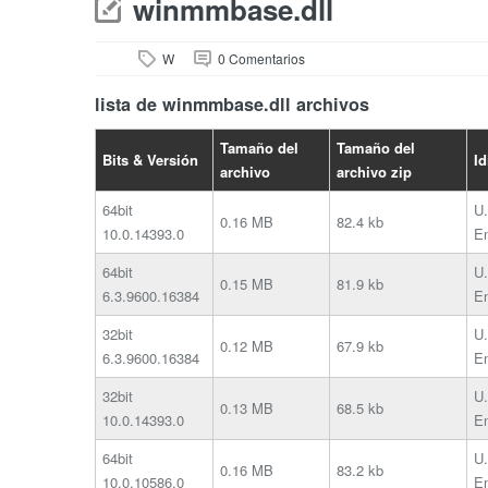
winmmbase.dll
W
0 Comentarios
lista de winmmbase.dll archivos
Tamaño del
Tamaño del
Bits & Versión
I
archivo
archivo zip
64bit
U.
0.16 MB
82.4 kb
10.0.14393.0
En
64bit
U.
0.15 MB
81.9 kb
6.3.9600.16384
En
32bit
U.
0.12 MB
67.9 kb
6.3.9600.16384
En
32bit
U.
0.13 MB
68.5 kb
10.0.14393.0
En
64bit
U.
0.16 MB
83.2 kb
10.0.10586.0
En