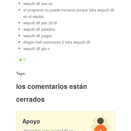
weputil.dll que es
el programa no puede iniciarse porque falta weputil.dll
en el equipo
weputil.dll pes 2018
weputil.dll paladins
weputil.dll juegos
dragon ball xenoverse 2 falta weputil.dll
weputil.dll gta v
0
Tags:
los comentarios están
cerrados
Apoyo
¿Necesitas más ayuda? Si no