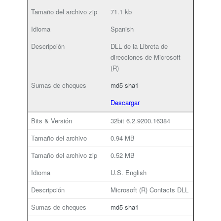
71.1 kb
Spanish
DLL de la Libreta de
direcciones de Microsoft
(R)
md5
sha1
Descargar
32bit
6.2.9200.16384
0.94 MB
0.52 MB
U.S. English
Microsoft (R) Contacts DLL
md5
sha1