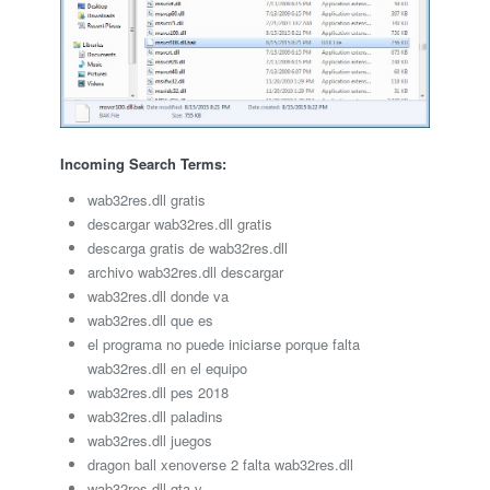
Incoming Search Terms:
wab32res.dll gratis
descargar wab32res.dll gratis
descarga gratis de wab32res.dll
archivo wab32res.dll descargar
wab32res.dll donde va
wab32res.dll que es
el programa no puede iniciarse porque falta
wab32res.dll en el equipo
wab32res.dll pes 2018
wab32res.dll paladins
wab32res.dll juegos
dragon ball xenoverse 2 falta wab32res.dll
wab32res.dll gta v