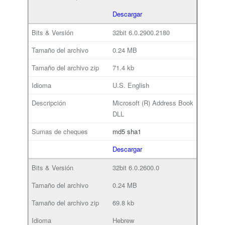
Descargar
32bit
6.0.2900.2180
0.24 MB
71.4 kb
U.S. English
Microsoft (R) Address Book
DLL
md5
sha1
Descargar
32bit
6.0.2600.0
0.24 MB
69.8 kb
Hebrew