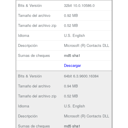
32bit
10.0.10586.0
0.92 MB
0.52 MB
U.S. English
Microsoft (R) Contacts DLL
md5
sha1
Descargar
64bit
6.3.9600.16384
0.94 MB
0.52 MB
U.S. English
Microsoft (R) Contacts DLL
md5
sha1