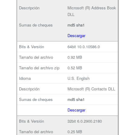
Microsoft (R) Address Book
DLL
md5
sha1
Descargar
64bit
10.0.10586.0
0.92 MB
0.52 MB
U.S. English
Microsoft (R) Contacts DLL
md5
sha1
Descargar
32bit
6.0.2900.2180
0.25 MB