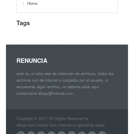
Home
Tags
RENUNCIA
este es un sitio web de colección de archivos. todos los
archivos son de internet o cargados por el usuario. si
encuentras algún archivo, no debería estar aquí.
contáctame
dllspy@hotmail.com
Copyright © 2017. All Rights Reserved by
dllspy.com.Collect from Internet or upload by users.