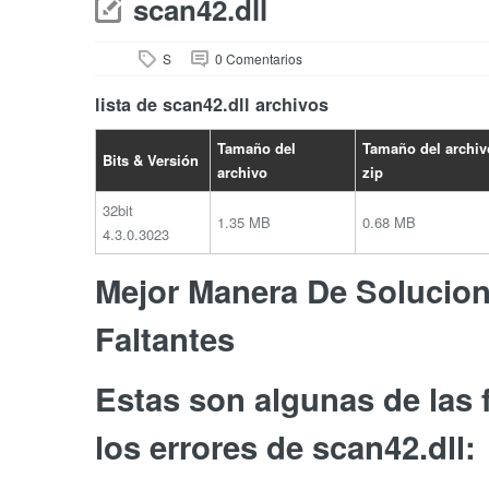
scan42.dll
S
0 Comentarios
lista de scan42.dll archivos
Tamaño del
Tamaño del archiv
Bits & Versión
archivo
zip
32bit
1.35 MB
0.68 MB
4.3.0.3023
Mejor Manera De Soluciona
Faltantes
Estas son algunas de las
los errores de scan42.dll: