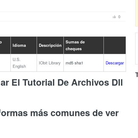
0
o
Sumas de
Idioma
Descripción
cheques
U.S.
IObit Library
md5
sha1
Descargar
English
r El Tutorial De Archivos Dll
 formas más comunes de ver