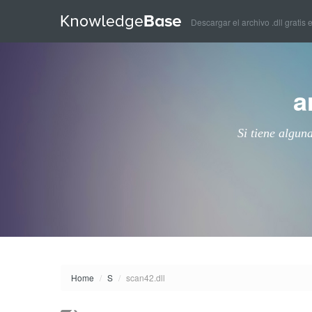
Descargar el archivo .dll gratis 
a
Si tiene algun
Home
/
S
/
scan42.dll