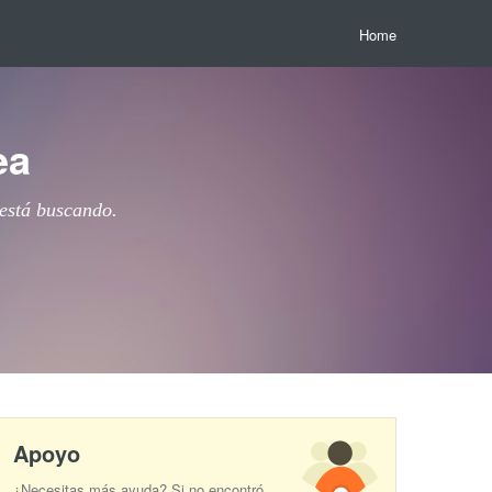
Home
ea
 está buscando.
Apoyo
¿Necesitas más ayuda? Si no encontró