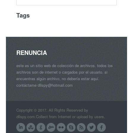
Tags
RENUNCIA
este es un sitio web de colección de archivos. todos los
archivos son de internet o cargados por el usuario. si
encuentras algún archivo, no debería estar aquí.
contáctame
dllspy@hotmail.com
Copyright © 2017. All Rights Reserved by
dllspy.com.Collect from Internet or upload by users.