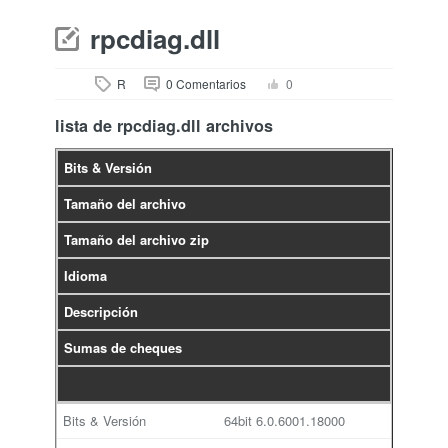
rpcdiag.dll
R
0 Comentarios
0
lista de rpcdiag.dll archivos
Bits & Versión
Tamaño del archivo
Tamaño del archivo zip
Idioma
Descripción
Sumas de cheques
64bit
6.0.6001.18000