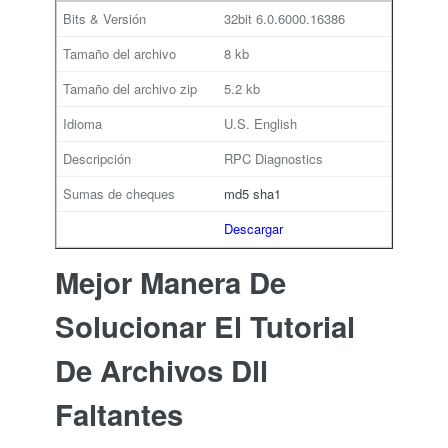
32bit
6.0.6000.16386
8 kb
5.2 kb
U.S. English
RPC Diagnostics
md5
sha1
Descargar
Mejor Manera De
Solucionar El Tutorial
De Archivos Dll
Faltantes