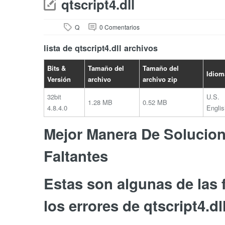
qtscript4.dll
Q
0 Comentarios
lista de qtscript4.dll archivos
Bits &
Tamaño del
Tamaño del
Idiom
Versión
archivo
archivo zip
32bit
U.S.
1.28 MB
0.52 MB
4.8.4.0
Englis
Mejor Manera De Soluciona
Faltantes
Estas son algunas de las
los errores de qtscript4.dl