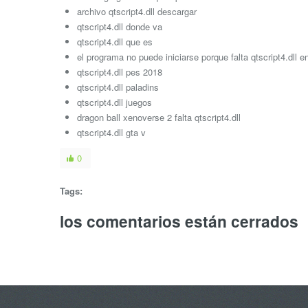
archivo qtscript4.dll descargar
qtscript4.dll donde va
qtscript4.dll que es
el programa no puede iniciarse porque falta qtscript4.dll e
qtscript4.dll pes 2018
qtscript4.dll paladins
qtscript4.dll juegos
dragon ball xenoverse 2 falta qtscript4.dll
qtscript4.dll gta v
0
Tags:
los comentarios están cerrados