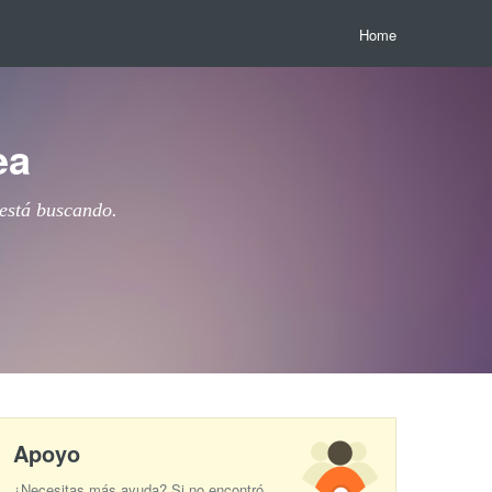
Home
ea
 está buscando.
Apoyo
¿Necesitas más ayuda? Si no encontró