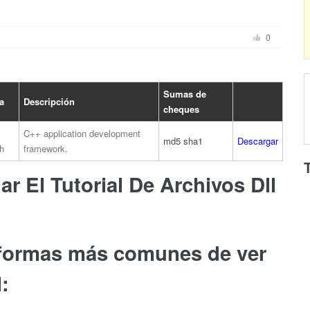
0
Sumas de
a
Descripción
cheques
C++ application development
md5
sha1
Descargar
h
framework.
r El Tutorial De Archivos Dll
 formas más comunes de ver
l: