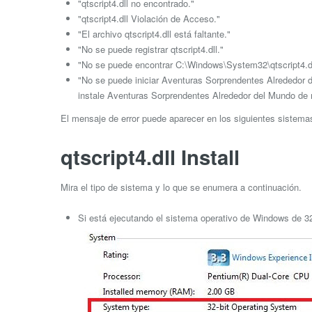
"qtscript4.dll no encontrado."
"qtscript4.dll Violación de Acceso."
"El archivo qtscript4.dll está faltante."
"No se puede registrar qtscript4.dll."
"No se puede encontrar C:\Windows\System32\qtscript4.dl
"No se puede iniciar Aventuras Sorprendentes Alrededor de
instale Aventuras Sorprendentes Alrededor del Mundo de 
El mensaje de error puede aparecer en los siguientes sistem
qtscript4.dll Install
Mira el tipo de sistema y lo que se enumera a continuación.
Si está ejecutando el sistema operativo de Windows de 32 