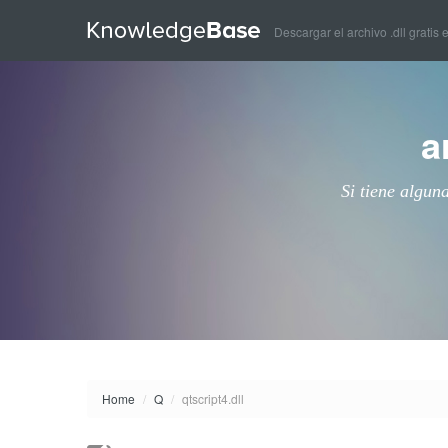
Descargar el archivo .dll gratis 
a
Si tiene algun
Home
/
Q
/
qtscript4.dll