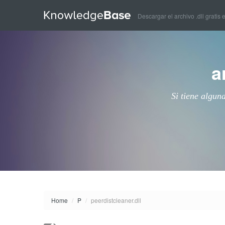
Descargar el archivo .dll gratis 
a
Si tiene algun
Home
/
P
/
peerdistcleaner.dll