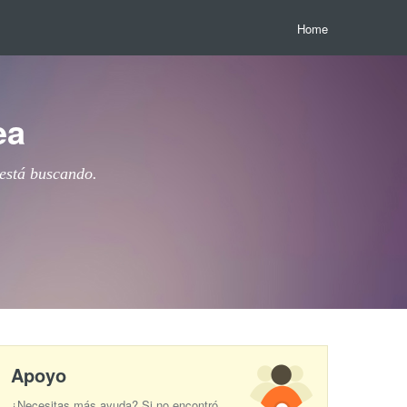
Home
ea
 está buscando.
Apoyo
¿Necesitas más ayuda? Si no encontró