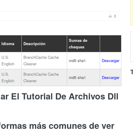
0
Sumas de
Idioma
Descripción
cheques
U.S.
BranchCache Cache
md5
sha1
Descargar
English
Cleaner
U.S.
BranchCache Cache
md5
sha1
Descargar
English
Cleaner
r El Tutorial De Archivos Dll
 formas más comunes de ver