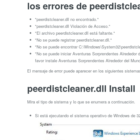
los errores de peerdistclea
"peerdistcleaner.dll no encontrado."
"peerdistcleaner.dll Violación de Acceso."
"El archivo peerdistcleaner.dll está faltante."
"No se puede registrar peerdistcleaner.dll."
"No se puede encontrar C:\Windows\System32\peerdistclea
"No se puede iniciar Aventuras Sorprendentes Alrededor d
favor instale Aventuras Sorprendentes Alrededor del Mun
El mensaje de error puede aparecer en los siguientes sistem
peerdistcleaner.dll Install
Mira el tipo de sistema y lo que se enumera a continuación.
Si está ejecutando el sistema operativo de Windows de 32 