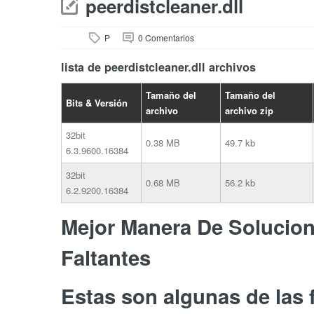
peerdistcleaner.dll
P
0 Comentarios
lista de peerdistcleaner.dll archivos
Tamaño del
Tamaño del
Bits & Versión
archivo
archivo zip
32bit
0.38 MB
49.7 kb
6.3.9600.16384
32bit
0.68 MB
56.2 kb
6.2.9200.16384
Mejor Manera De Soluciona
Faltantes
Estas son algunas de las