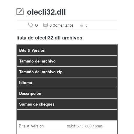
olecli32.dll
O
0 Comentarios
0
lista de olecli32.dll archivos
Bits & Versión
Tamaño del archivo
Tamaño del archivo zip
Idioma
Descripción
Sumas de cheques
32bit
6.1.7600.16385