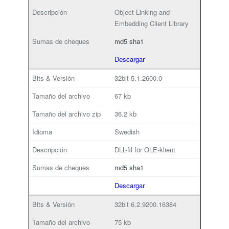
Object Linking and
Embedding Client Library
md5
sha1
Descargar
32bit
5.1.2600.0
67 kb
36.2 kb
Swedish
DLL-fil för OLE-klient
md5
sha1
Descargar
32bit
6.2.9200.16384
75 kb