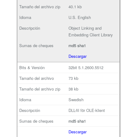
40.1 kb
U.S. English
Object Linking and
Embedding Client Library
md5
sha1
Descargar
32bit
5.1.2600.5512
73 kb
38 kb
Swedish
DLL-fil för OLE-klient
md5
sha1
Descargar