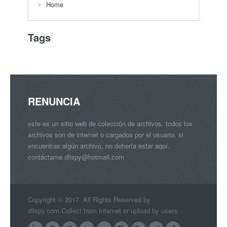
Home
Tags
RENUNCIA
este es un sitio web de colección de archivos. todos los
archivos son de internet o cargados por el usuario. si
encuentras algún archivo, no debería estar aquí.
contáctame
dllspy@hotmail.com
Copyright © 2017. All Rights Reserved by
dllspy.com.Collect from Internet or upload by users.