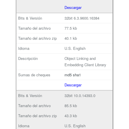
Descargar
32bit
6.3.9600.16384
77.5 kb
40.1 kb
U.S. English
Object Linking and
Embedding Client Library
md5
sha1
Descargar
32bit
10.0.14393.0
85.5 kb
43.3 kb
U.S. English