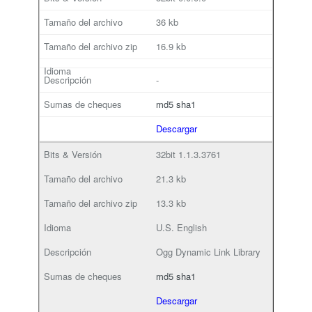
36 kb
16.9 kb
-
md5
sha1
Descargar
32bit
1.1.3.3761
21.3 kb
13.3 kb
U.S. English
Ogg Dynamic Link Library
md5
sha1
Descargar