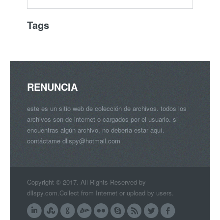
Tags
RENUNCIA
este es un sitio web de colección de archivos. todos los
archivos son de internet o cargados por el usuario. si
encuentras algún archivo, no debería estar aquí.
contáctame
dllspy@hotmail.com
Copyright © 2017. All Rights Reserved by
dllspy.com.Collect from Internet or upload by users.