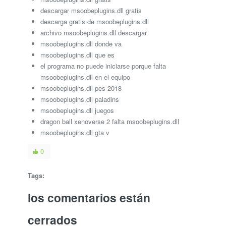
descargar msoobeplugins.dll gratis
descarga gratis de msoobeplugins.dll
archivo msoobeplugins.dll descargar
msoobeplugins.dll donde va
msoobeplugins.dll que es
el programa no puede iniciarse porque falta
msoobeplugins.dll en el equipo
msoobeplugins.dll pes 2018
msoobeplugins.dll paladins
msoobeplugins.dll juegos
dragon ball xenoverse 2 falta msoobeplugins.dll
msoobeplugins.dll gta v
0
Tags:
los comentarios están
cerrados