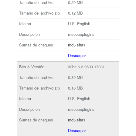
0.29 MB
0.12 MB
U.S. English
msoobeplugins
md5
sha1
Descargar
32bit
6.3.9600.17031
0.39 MB
0.16 MB
U.S. English
msoobeplugins
md5
sha1
Descargar