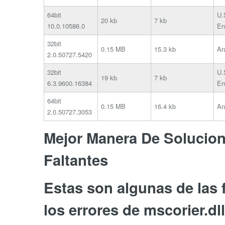
64bit
U.
20 kb
7 kb
10.0.10586.0
En
32bit
0.15 MB
15.3 kb
Ar
2.0.50727.5420
32bit
U.
19 kb
7 kb
6.3.9600.16384
En
64bit
0.15 MB
16.4 kb
Ar
2.0.50727.3053
Mejor Manera De Soluciona
Faltantes
Estas son algunas de las
los errores de mscorier.dll