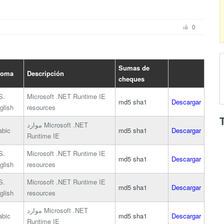
0
Sumas de
ioma
Descripción
cheques
S.
Microsoft .NET Runtime IE
md5
sha1
Descargar
glish
resources
موارد Microsoft .NET
abic
md5
sha1
Descargar
Runtime IE
S.
Microsoft .NET Runtime IE
md5
sha1
Descargar
glish
resources
S.
Microsoft .NET Runtime IE
md5
sha1
Descargar
glish
resources
موارد Microsoft .NET
abic
md5
sha1
Descargar
Runtime IE