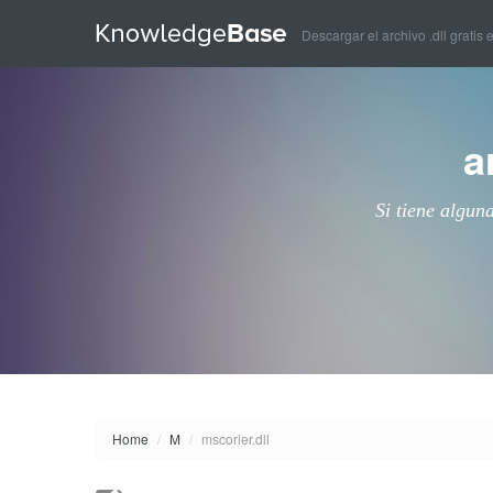
Descargar el archivo .dll gratis 
a
Si tiene algun
Home
/
M
/
mscorier.dll