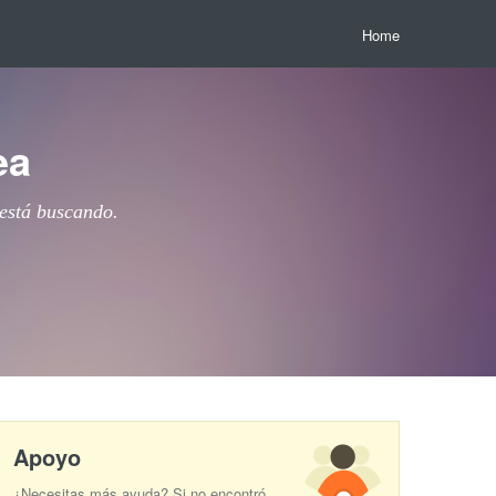
Home
ea
 está buscando.
Apoyo
¿Necesitas más ayuda? Si no encontró