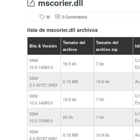
mscorier.dll
M
0 Comentarios
lista de mscorier.dll archivos
Tamaño del
Tamaño del
Bits & Versión
Id
archivo
archivo zip
64bit
U.
19.5 kb
7 kb
10.0.14393.0
En
32bit
0.15 MB
15.8 kb
Ar
2.0.50727.3053
32bit
U.
19.5 kb
7 kb
10.0.14393.0
En
32bit
U.
20 kb
7 kb
10.0.10586.0
En
32bit
0.15 MB
15.9 kb
Ar
2.0.50727.6387