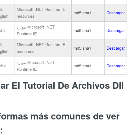
S.
Microsoft .NET Runtime IE
md5
sha1
Descargar
glish
resources
موارد Microsoft .NET
abic
md5
sha1
Descargar
Runtime IE
S.
Microsoft .NET Runtime IE
md5
sha1
Descargar
glish
resources
موارد Microsoft .NET
abic
md5
sha1
Descargar
Runtime IE
r El Tutorial De Archivos Dll
 formas más comunes de ver
: