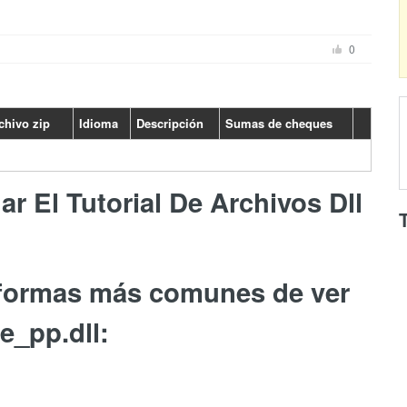
0
chivo zip
Idioma
Descripción
Sumas de cheques
r El Tutorial De Archivos Dll
 formas más comunes de ver
e_pp.dll: