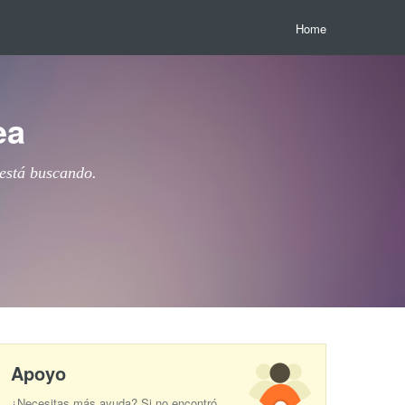
Home
ea
 está buscando.
Apoyo
¿Necesitas más ayuda? Si no encontró