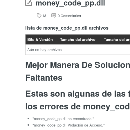
money_code_pp.dll
M
0 Comentarios
lista de money_code_pp.dll archivos
Bits & Versión
Tamaño del archivo
Tamaño del ar
Aún no hay archivos
Mejor Manera De Soluciona
Faltantes
Estas son algunas de las
los errores de money_cod
"money_code_pp.dll no encontrado."
"money_code_pp.dll Violación de Acceso."