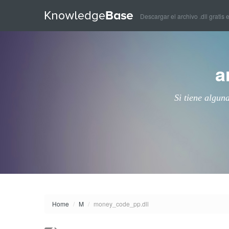
Descargar el archivo .dll gratis 
a
Si tiene algun
Home
/
M
/
money_code_pp.dll