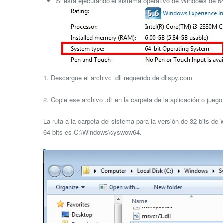
Si está ejecutando el sistema operativo de Windows de 64 
1. Descargue el archivo .dll requerido de dllspy.com
2. Copie ese archivo .dll en la carpeta de la aplicación o jue
La ruta a la carpeta del sistema para la versión de 32 bits d
64-bits es C:\Windows\syswow64.