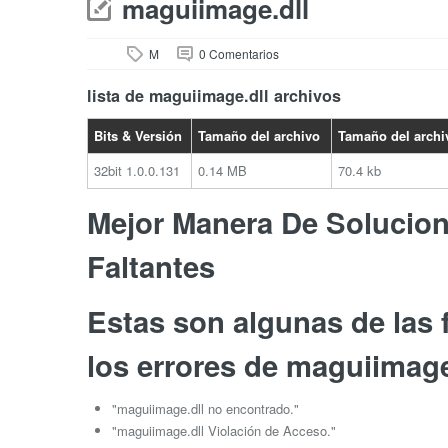
maguiimage.dll
M
0 Comentarios
lista de maguiimage.dll archivos
Bits & Versión
Tamaño del archivo
Tamaño del archi
32bit
1.0.0.131
0.14 MB
70.4 kb
Mejor Manera De Soluciona
Faltantes
Estas son algunas de las
los errores de maguiimage
"maguiimage.dll no encontrado."
"maguiimage.dll Violación de Acceso."