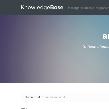
Descargar el archivo .dll gratis 
a
Si tiene algun
Home
/
M
/
maguiimage.dll