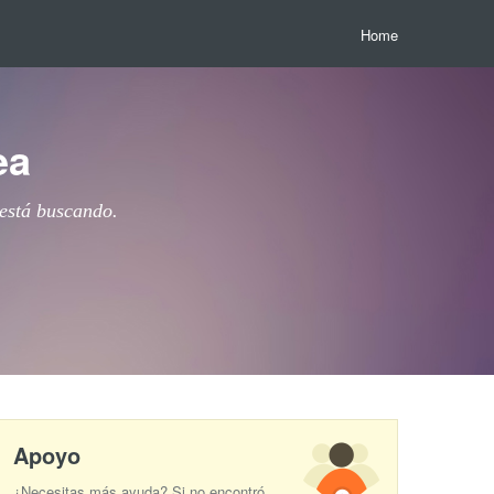
Home
ea
 está buscando.
Apoyo
¿Necesitas más ayuda? Si no encontró