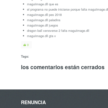
maguiimage.dll que es
el programa no puede iniciarse porque falta maguiimage.dl
maguiimage.dll pes 2018
maguiimage.dll paladins
maguiimage.dll juegos
dragon ball xenoverse 2 falta maguiimage.dll
maguiimage.dll gta v
0
Tags:
los comentarios están cerrados
RENUNCIA