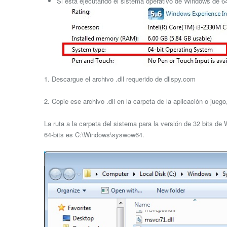
Si está ejecutando el sistema operativo de Windows de 64 
1. Descargue el archivo .dll requerido de dllspy.com
2. Copie ese archivo .dll en la carpeta de la aplicación o jue
La ruta a la carpeta del sistema para la versión de 32 bits d
64-bits es C:\Windows\syswow64.