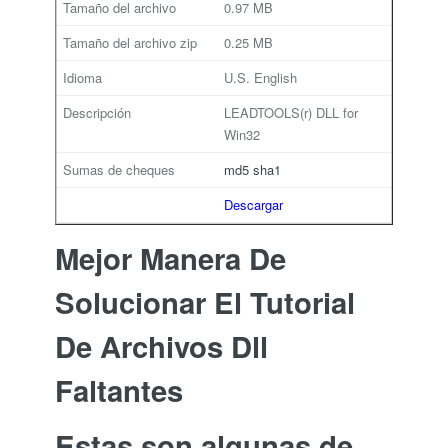
0.97 MB
0.25 MB
U.S. English
LEADTOOLS(r) DLL for
Win32
md5
sha1
Descargar
Mejor Manera De
Solucionar El Tutorial
De Archivos Dll
Faltantes
Estas son algunas de