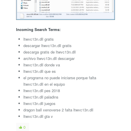
Incoming Search Terms:
ltwvc13n.dll gratis
descargar ltwvc13n.dll gratis
descarga gratis de ltwvc13n.dll
archivo ltwvc13n.dll descargar
ltwvc13n.dll donde va
ltwvc13n.dll que es
el programa no puede iniciarse porque falta
ltwvc13n.dll en el equipo
ltwvc13n.dll pes 2018
ltwvc13n.dll paladins
ltwvc13n.dll juegos
dragon ball xenoverse 2 falta ltwvc13n.dll
ltwvc13n.dll gta v
0