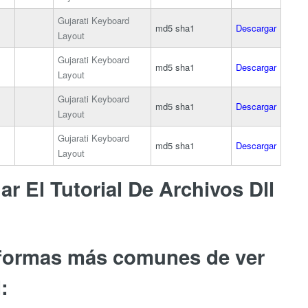
Gujarati Keyboard
md5
sha1
Descargar
Layout
Gujarati Keyboard
md5
sha1
Descargar
Layout
Gujarati Keyboard
md5
sha1
Descargar
Layout
Gujarati Keyboard
md5
sha1
Descargar
Layout
r El Tutorial De Archivos Dll
 formas más comunes de ver
: