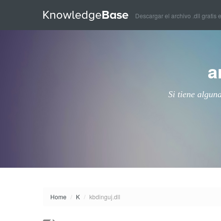
Descargar el archivo .dll gratis 
a
Si tiene algun
Home
/
K
/
kbdinguj.dll