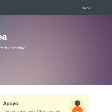
Home
ea
 está buscando.
Apoyo
¿Necesitas más ayuda? Si no encontró