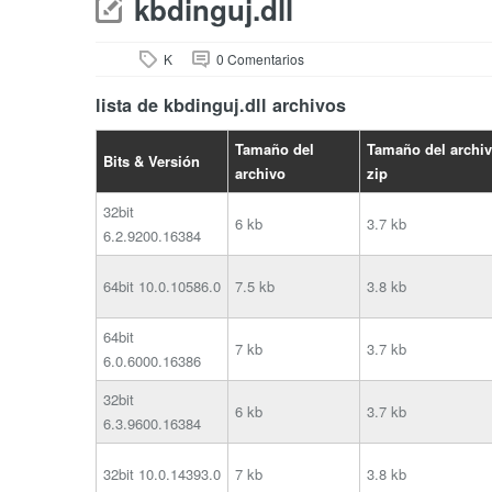
kbdinguj.dll
K
0 Comentarios
lista de kbdinguj.dll archivos
Tamaño del
Tamaño del archi
Bits & Versión
archivo
zip
32bit
6 kb
3.7 kb
6.2.9200.16384
64bit
10.0.10586.0
7.5 kb
3.8 kb
64bit
7 kb
3.7 kb
6.0.6000.16386
32bit
6 kb
3.7 kb
6.3.9600.16384
32bit
10.0.14393.0
7 kb
3.8 kb