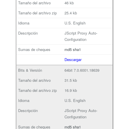
46 kb
25.4 kb
U.S. English
JScript Proxy Auto-
Configuration
md5
sha1
Descargar
64bit
7.0.6001.18639
31.5 kb
16.9 kb
U.S. English
JScript Proxy Auto-
Configuration
md5
sha1