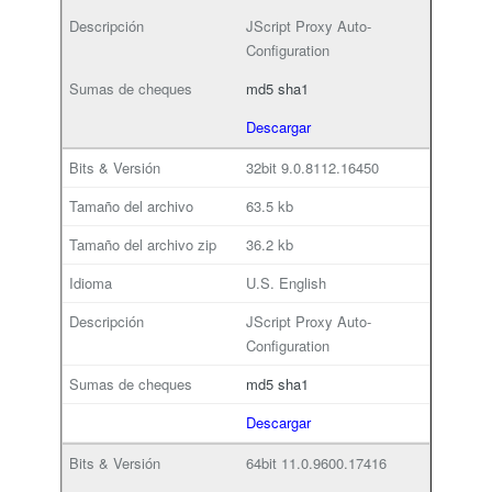
JScript Proxy Auto-
Configuration
md5
sha1
Descargar
32bit
9.0.8112.16450
63.5 kb
36.2 kb
U.S. English
JScript Proxy Auto-
Configuration
md5
sha1
Descargar
64bit
11.0.9600.17416