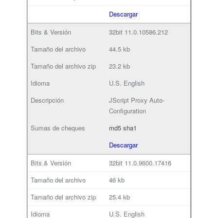
Descargar
32bit
11.0.10586.212
44.5 kb
23.2 kb
U.S. English
JScript Proxy Auto-
Configuration
md5
sha1
Descargar
32bit
11.0.9600.17416
46 kb
25.4 kb
U.S. English