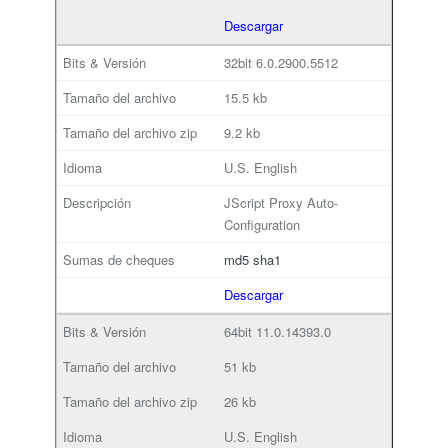
Descargar
32bit
6.0.2900.5512
15.5 kb
9.2 kb
U.S. English
JScript Proxy Auto-
Configuration
md5
sha1
Descargar
64bit
11.0.14393.0
51 kb
26 kb
U.S. English