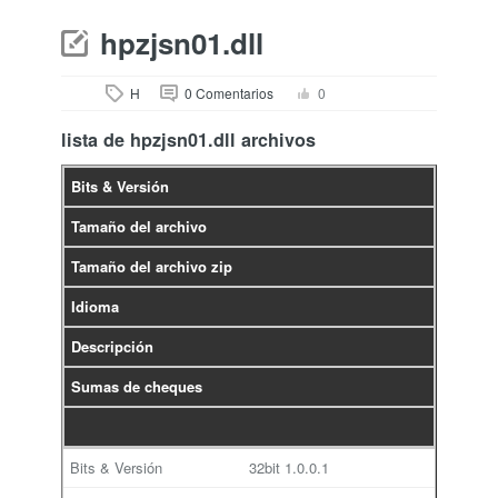
hpzjsn01.dll
H
0 Comentarios
0
lista de hpzjsn01.dll archivos
Bits & Versión
Tamaño del archivo
Tamaño del archivo zip
Idioma
Descripción
Sumas de cheques
32bit
1.0.0.1