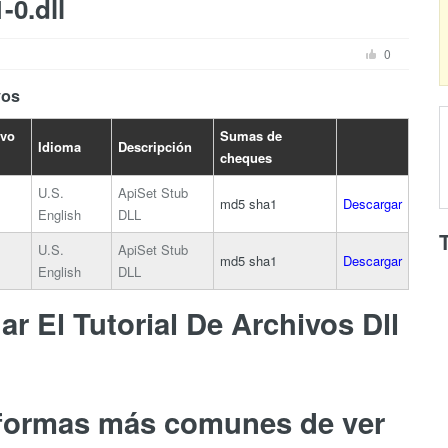
-0.dll
0
vos
ivo
Sumas de
Idioma
Descripción
cheques
U.S.
ApiSet Stub
md5
sha1
Descargar
English
DLL
U.S.
ApiSet Stub
md5
sha1
Descargar
English
DLL
r El Tutorial De Archivos Dll
 formas más comunes de ver