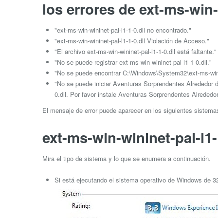
los errores de ext-ms-win-w
"ext-ms-win-wininet-pal-l1-1-0.dll no encontrado."
"ext-ms-win-wininet-pal-l1-1-0.dll Violación de Acceso."
"El archivo ext-ms-win-wininet-pal-l1-1-0.dll está faltante."
"No se puede registrar ext-ms-win-wininet-pal-l1-1-0.dll."
"No se puede encontrar C:\Windows\System32\ext-ms-win-wi
"No se puede iniciar Aventuras Sorprendentes Alrededor d
0.dll. Por favor instale Aventuras Sorprendentes Alreded
El mensaje de error puede aparecer en los siguientes sistem
ext-ms-win-wininet-pal-l1-1
Mira el tipo de sistema y lo que se enumera a continuación.
Si está ejecutando el sistema operativo de Windows de 32 