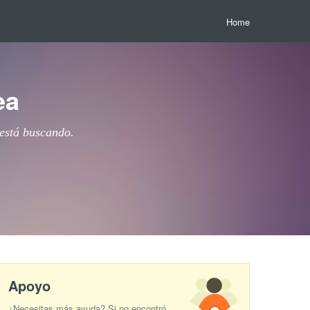
Home
ea
 está buscando.
Apoyo
¿Necesitas más ayuda? Si no encontró