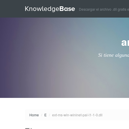
Descargar el archivo .dll gratis 
a
Si tiene algun
Home
/
E
/
ext-ms-win-wininet-pal-l1-1-0.dll