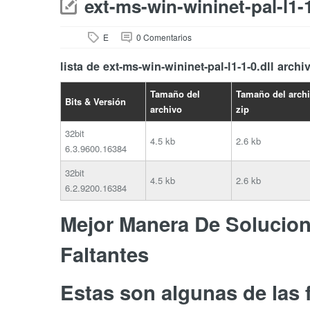
ext-ms-win-wininet-pal-l1-1
E
0 Comentarios
lista de ext-ms-win-wininet-pal-l1-1-0.dll archi
Tamaño del
Tamaño del arch
Bits & Versión
archivo
zip
32bit
4.5 kb
2.6 kb
6.3.9600.16384
32bit
4.5 kb
2.6 kb
6.2.9200.16384
Mejor Manera De Soluciona
Faltantes
Estas son algunas de las