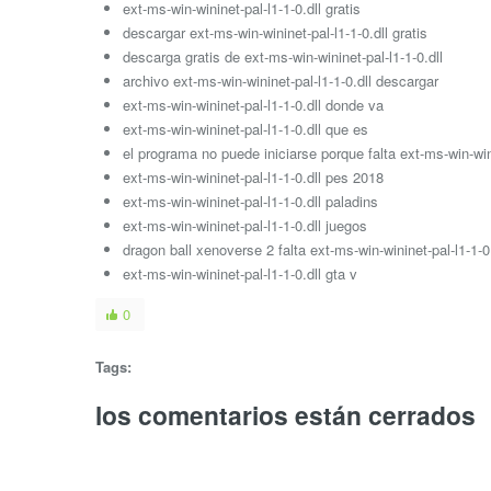
ext-ms-win-wininet-pal-l1-1-0.dll gratis
descargar ext-ms-win-wininet-pal-l1-1-0.dll gratis
descarga gratis de ext-ms-win-wininet-pal-l1-1-0.dll
archivo ext-ms-win-wininet-pal-l1-1-0.dll descargar
ext-ms-win-wininet-pal-l1-1-0.dll donde va
ext-ms-win-wininet-pal-l1-1-0.dll que es
el programa no puede iniciarse porque falta ext-ms-win-wini
ext-ms-win-wininet-pal-l1-1-0.dll pes 2018
ext-ms-win-wininet-pal-l1-1-0.dll paladins
ext-ms-win-wininet-pal-l1-1-0.dll juegos
dragon ball xenoverse 2 falta ext-ms-win-wininet-pal-l1-1-0.
ext-ms-win-wininet-pal-l1-1-0.dll gta v
0
Tags:
los comentarios están cerrados