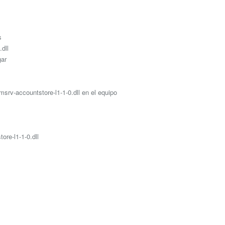
s
dll
gar
msrv-accountstore-l1-1-0.dll en el equipo
ore-l1-1-0.dll