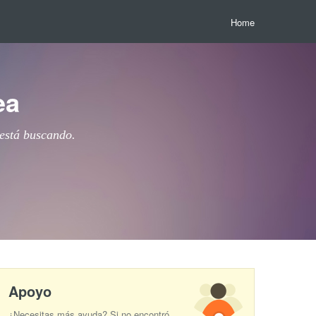
Home
ea
 está buscando.
Apoyo
¿Necesitas más ayuda? Si no encontró