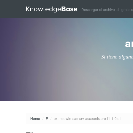
Descargar el archivo .dll gratis 
a
Si tiene algun
Home
/
E
/
ext-ms-win-samsrv-accountstore-l1-1-0.dll