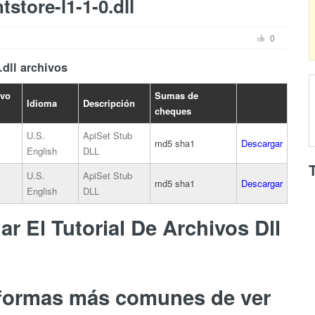
store-l1-1-0.dll
0
.dll archivos
ivo
Sumas de
Idioma
Descripción
cheques
U.S.
ApiSet Stub
md5
sha1
Descargar
English
DLL
U.S.
ApiSet Stub
md5
sha1
Descargar
English
DLL
r El Tutorial De Archivos Dll
 formas más comunes de ver