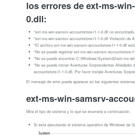
los errores de ext-ms-win
0.dll:
"ext-ms-win-samsrv-accountstore-l1-1-0.dll no encontrado
"ext-ms-win-samsrv-accountstore-l1-1-0.dll Violación de 
"El archivo ext-ms-win-samsrv-accountstore-l1-1-0.dll está
"No se puede registrar ext-ms-win-samsrv-accountstore-l1-
"No se puede encontrar C:\Windows\System32\ext-ms-win-
"No se puede iniciar Aventuras Sorprendentes Alrededor 
accountstore-l1-1-0.dll. Por favor instale Aventuras Sorp
El mensaje de error puede aparecer en los siguientes sistem
ext-ms-win-samsrv-accounts
Mira el tipo de sistema y lo que se enumera a continuación.
Si está ejecutando el sistema operativo de Windows de 32 