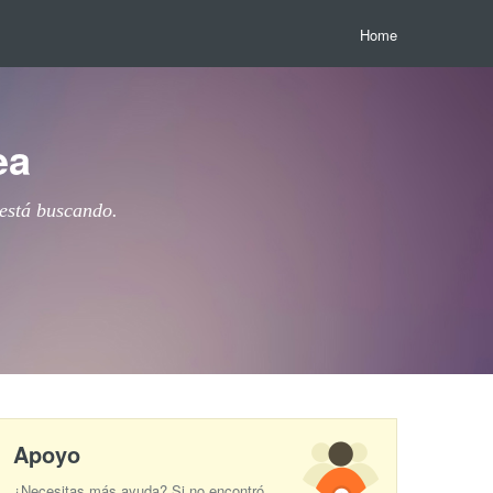
Home
ea
 está buscando.
Apoyo
¿Necesitas más ayuda? Si no encontró