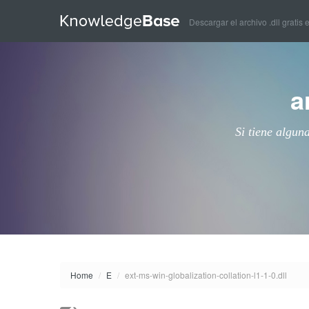
Descargar el archivo .dll gratis 
a
Si tiene algun
Home
/
E
/
ext-ms-win-globalization-collation-l1-1-0.dll