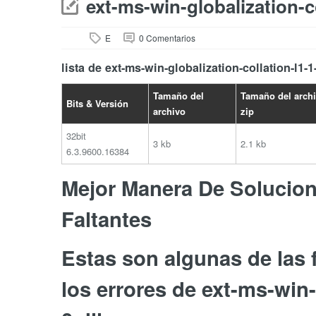
ext-ms-win-globalization-co
E
0 Comentarios
lista de ext-ms-win-globalization-collation-l1-1
Tamaño del
Tamaño del arch
Bits & Versión
archivo
zip
32bit
3 kb
2.1 kb
6.3.9600.16384
Mejor Manera De Soluciona
Faltantes
Estas son algunas de las
los errores de ext-ms-win-