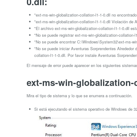
0.dll:
"ext-ms-win-globalization-collation-l1-1-0.dll no encontrado
"ext-ms-win-globalization-collation-l1-1-0.dll Violación de
"El archivo ext-ms-win-globalization-collation-l1-1-0.dll est
"No se puede registrar ext-ms-win-globalization-collation-l1
"No se puede encontrar C:\Windows\System32\ext-ms-win-glo
"No se puede iniciar Aventuras Sorprendentes Alrededor d
collation-l1-1-0.dll. Por favor instale Aventuras Sorprend
El mensaje de error puede aparecer en los siguientes sistem
ext-ms-win-globalization-co
Mira el tipo de sistema y lo que se enumera a continuación.
Si está ejecutando el sistema operativo de Windows de 32 