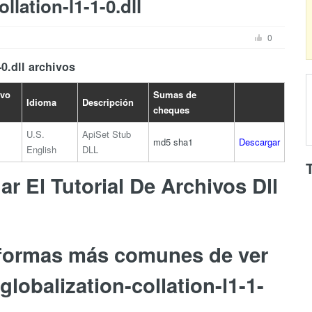
llation-l1-1-0.dll
0
-0.dll archivos
ivo
Sumas de
Idioma
Descripción
cheques
U.S.
ApiSet Stub
md5
sha1
Descargar
English
DLL
r El Tutorial De Archivos Dll
 formas más comunes de ver
globalization-collation-l1-1-