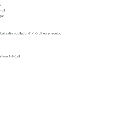
s
.dll
gar
lization-collation-l1-1-0.dll en el equipo
tion-l1-1-0.dll