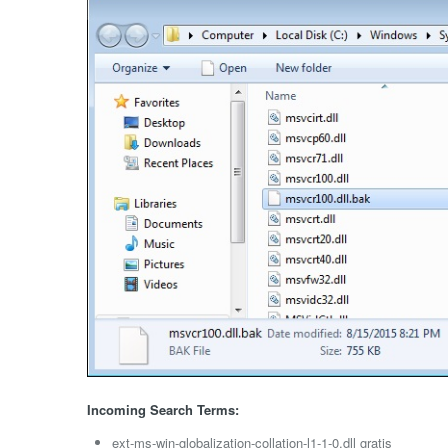
Incoming Search Terms:
ext-ms-win-globalization-collation-l1-1-0.dll gratis