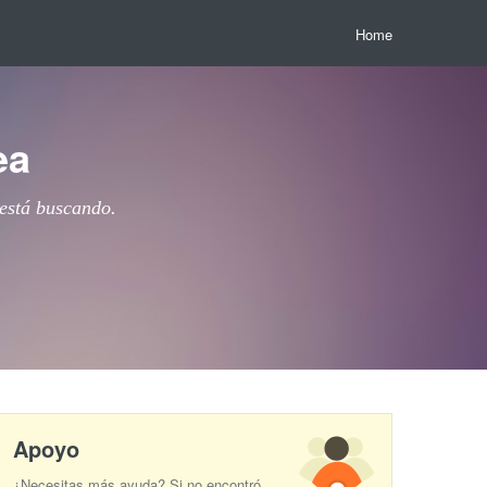
Home
ea
 está buscando.
Apoyo
¿Necesitas más ayuda? Si no encontró