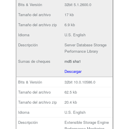
32bit
5.1.2600.0
17 kb
6.9 kb
U.S. English
Server Database Storage
Performance Library
md5
sha1
Descargar
32bit
10.0.10586.0
62.5 kb
20.4 kb
U.S. English
Extensible Storage Engine
Performance Monitoring