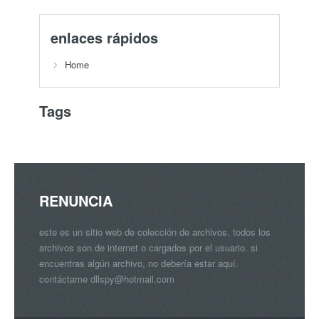
enlaces rápidos
Home
Tags
RENUNCIA
este es un sitio web de colección de archivos. todos los
archivos son de internet o cargados por el usuario. si
encuentras algún archivo, no debería estar aquí.
contáctame
dllspy@hotmail.com