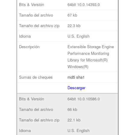
64bit
10.0.14393.0
67 kb
22.3 kb
U.S. English
Extensible Storage Engine
Performance Monitoring
Library for Microsoft(R)
Windows(R)
md5
sha1
Descargar
64bit
10.0.10586.0
66 kb
22.1 kb
U.S. English