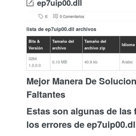
ep7uip00.dll
E
0 Comentarios
lista de ep7uip00.dll archivos
Bits &
Tamaño del
Tamaño del
Idioma
Versión
archivo
archivo zip
32bit
0.13 MB
40.9 kb
Arabic
1.0.0.0
Mejor Manera De Soluciona
Faltantes
Estas son algunas de las
los errores de ep7uip00.dl