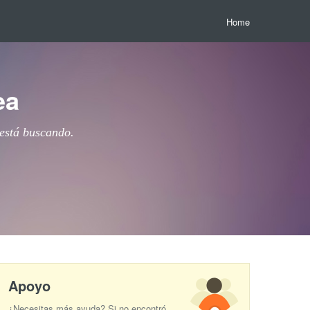
Home
ea
 está buscando.
Apoyo
¿Necesitas más ayuda? Si no encontró