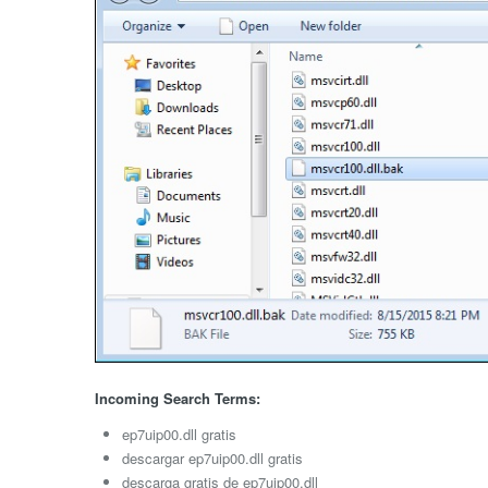
Incoming Search Terms:
ep7uip00.dll gratis
descargar ep7uip00.dll gratis
descarga gratis de ep7uip00.dll