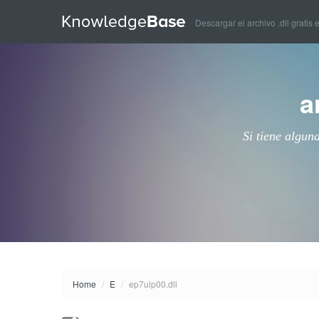
Descargar el archivo .dll gratis 
a
Si tiene algun
Home
/
E
/
ep7uip00.dll