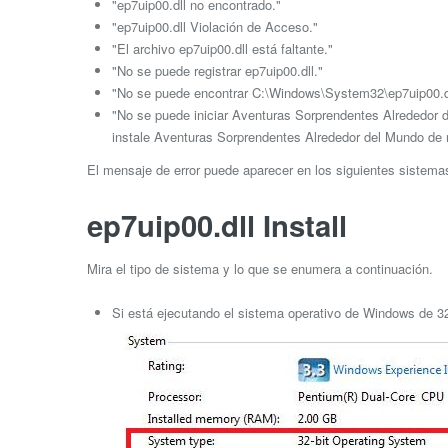
"ep7uip00.dll no encontrado."
"ep7uip00.dll Violación de Acceso."
"El archivo ep7uip00.dll está faltante."
"No se puede registrar ep7uip00.dll."
"No se puede encontrar C:\Windows\System32\ep7uip00.dl
"No se puede iniciar Aventuras Sorprendentes Alrededor d
instale Aventuras Sorprendentes Alrededor del Mundo de 
El mensaje de error puede aparecer en los siguientes sistem
ep7uip00.dll Install
Mira el tipo de sistema y lo que se enumera a continuación.
Si está ejecutando el sistema operativo de Windows de 32 