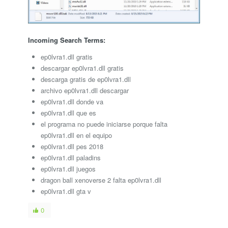
Incoming Search Terms:
ep0lvra1.dll gratis
descargar ep0lvra1.dll gratis
descarga gratis de ep0lvra1.dll
archivo ep0lvra1.dll descargar
ep0lvra1.dll donde va
ep0lvra1.dll que es
el programa no puede iniciarse porque falta
ep0lvra1.dll en el equipo
ep0lvra1.dll pes 2018
ep0lvra1.dll paladins
ep0lvra1.dll juegos
dragon ball xenoverse 2 falta ep0lvra1.dll
ep0lvra1.dll gta v
0