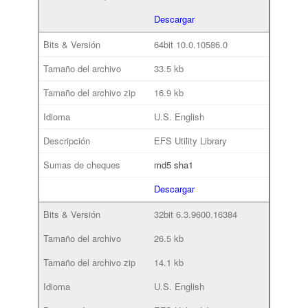
Descargar
64bit
10.0.10586.0
33.5 kb
16.9 kb
U.S. English
EFS Utility Library
md5
sha1
Descargar
32bit
6.3.9600.16384
26.5 kb
14.1 kb
U.S. English