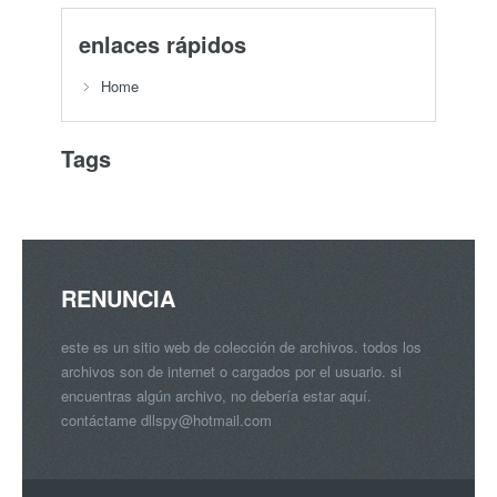
enlaces rápidos
Home
Tags
RENUNCIA
este es un sitio web de colección de archivos. todos los
archivos son de internet o cargados por el usuario. si
encuentras algún archivo, no debería estar aquí.
contáctame
dllspy@hotmail.com