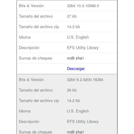
32bit
10.0.10586.0
27 kb
14.3 kb
U.S. English
EFS Utility Library
md5
sha1
Descargar
32bit
6.2.9200.16384
26 kb
14.2 kb
U.S. English
EFS Utility Library
md5
sha1