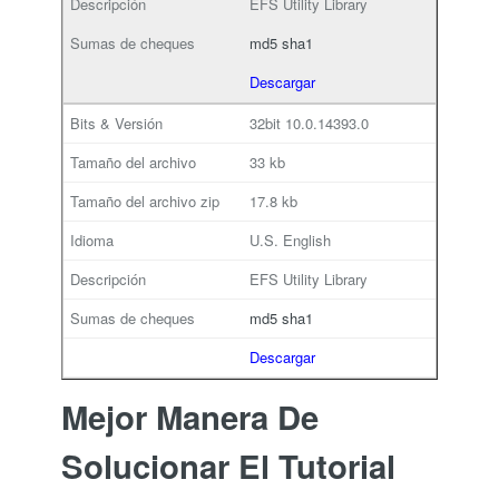
EFS Utility Library
md5
sha1
Descargar
32bit
10.0.14393.0
33 kb
17.8 kb
U.S. English
EFS Utility Library
md5
sha1
Descargar
Mejor Manera De
Solucionar El Tutorial