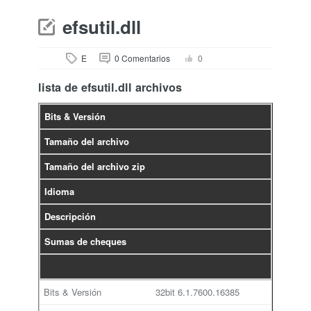
efsutil.dll
E
0 Comentarios
0
lista de efsutil.dll archivos
Bits & Versión
Tamaño del archivo
Tamaño del archivo zip
Idioma
Descripción
Sumas de cheques
32bit
6.1.7600.16385