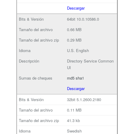
Descargar
64bit
10.0.10586.0
0.66 MB
0.29 MB
U.S. English
Directory Service Common
UI
md5
sha1
Descargar
32bit
5.1.2600.2180
0.11 MB
41.3 kb
Swedish