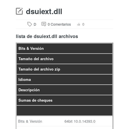
dsuiext.dll
D
0 Comentarios
0
lista de dsuiext.dll archivos
Bits & Versión
Tamaño del archivo
Tamaño del archivo zip
Idioma
Descripción
Sumas de cheques
64bit
10.0.14393.0