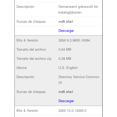
Gemensamt gränssnitt för
katalogtjänsten
md5
sha1
Descargar
32bit
6.3.9600.16384
0.64 MB
0.28 MB
U.S. English
Directory Service Common
UI
md5
sha1
Descargar
32bit
10.0.14393.0