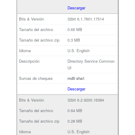
Descargar
32bit
6.1.7601.17514
0.65 MB
0.3 MB
U.S. English
Directory Service Common
UI
md5
sha1
Descargar
32bit
6.2.9200.16384
0.64 MB
0.28 MB
U.S. English