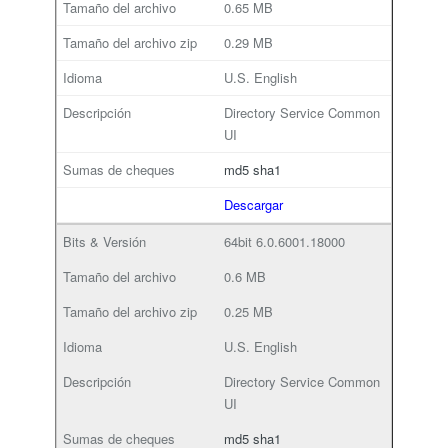
0.65 MB
0.29 MB
U.S. English
Directory Service Common
UI
md5
sha1
Descargar
64bit
6.0.6001.18000
0.6 MB
0.25 MB
U.S. English
Directory Service Common
UI
md5
sha1