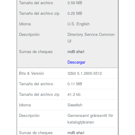
0.59 MB
0.25 MB
U.S. English
Directory Service Common
UI
md5
sha1
Descargar
32bit
5.1.2600.5512
0.11 MB
41.3 kb
Swedish
Gemensamt gränssnitt för
katalogtjänsten
md5
sha1