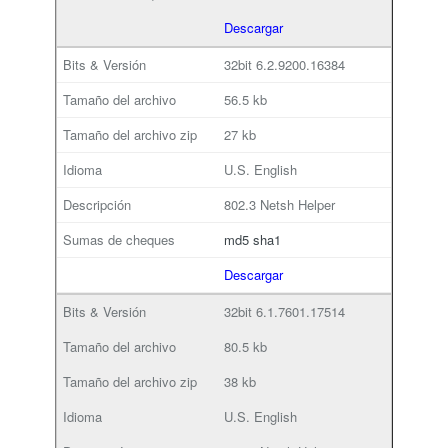
Descargar
32bit
6.2.9200.16384
56.5 kb
27 kb
U.S. English
802.3 Netsh Helper
md5
sha1
Descargar
32bit
6.1.7601.17514
80.5 kb
38 kb
U.S. English