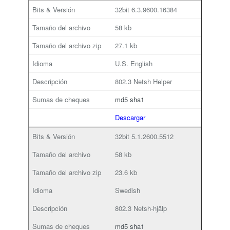
32bit
6.3.9600.16384
58 kb
27.1 kb
U.S. English
802.3 Netsh Helper
md5
sha1
Descargar
32bit
5.1.2600.5512
58 kb
23.6 kb
Swedish
802.3 Netsh-hjälp
md5
sha1