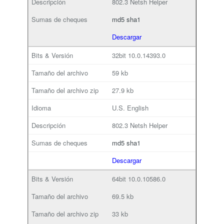
802.3 Netsh Helper
md5
sha1
Descargar
32bit
10.0.14393.0
59 kb
27.9 kb
U.S. English
802.3 Netsh Helper
md5
sha1
Descargar
64bit
10.0.10586.0
69.5 kb
33 kb