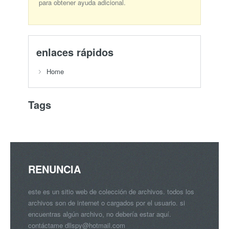
para obtener ayuda adicional.
enlaces rápidos
Home
Tags
RENUNCIA
este es un sitio web de colección de archivos. todos los
archivos son de internet o cargados por el usuario. si
encuentras algún archivo, no debería estar aquí.
contáctame
dllspy@hotmail.com