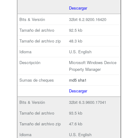
Descargar
32bit
6.2.9200.16420
92.5 kb
48.3 kb
U.S. English
Microsoft Windows Device
Property Manager
md5
sha1
Descargar
32bit
6.3.9600.17041
93.5 kb
47.6 kb
U.S. English