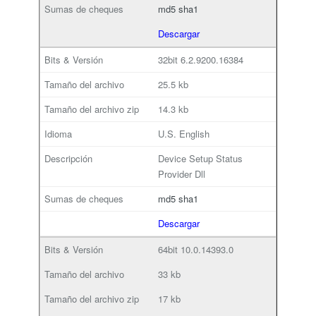
md5
sha1
Descargar
32bit
6.2.9200.16384
25.5 kb
14.3 kb
U.S. English
Device Setup Status
Provider Dll
md5
sha1
Descargar
64bit
10.0.14393.0
33 kb
17 kb