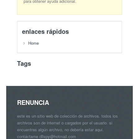
para obtener ayuda adicional.
enlaces rápidos
Home
Tags
RENUNCIA
este es un sitio web de colección de archivos. todos los
archivos son de internet o cargados por el usuario. si
encuentras algún archivo, no debería estar aquí.
contáctame
dllspy@hotmail.com