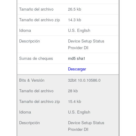
26.5 kb
14.3 kb
U.S. English
Device Setup Status
Provider Dll
md5
sha1
Descargar
32bit
10.0.10586.0
28 kb
15.4 kb
U.S. English
Device Setup Status
Provider Dll