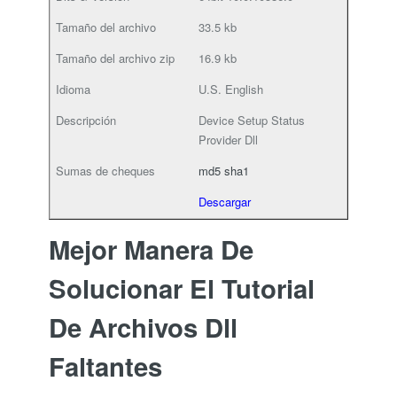
33.5 kb
16.9 kb
U.S. English
Device Setup Status
Provider Dll
md5
sha1
Descargar
Mejor Manera De
Solucionar El Tutorial
De Archivos Dll
Faltantes