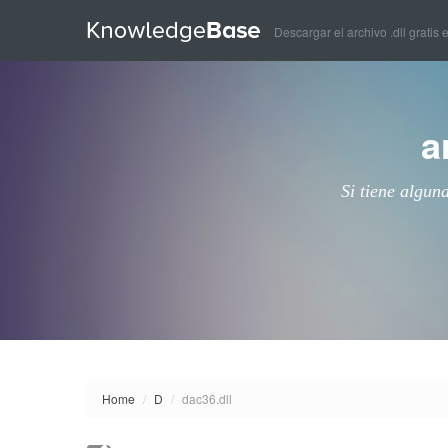
Descargar el archivo .dll gratis 
a
Si tiene algun
Home
/
D
/
dac36.dll