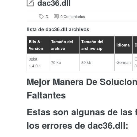
dac36.dll
D
0 Comentarios
lista de dac36.dll archivos
Bits &
Tamaño del
Tamaño del
Idioma
D
Versión
archivo
archivo zip
32bit
C
70 kb
39 kb
German
1.4.0.1
3
Mejor Manera De Soluciona
Faltantes
Estas son algunas de las
los errores de dac36.dll: