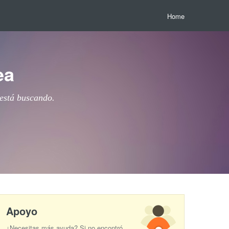
Home
ea
 está buscando.
Apoyo
¿Necesitas más ayuda? Si no encontró