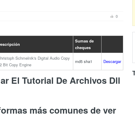
0
Sumas de
escripción
cheques
hristoph Schmelnik's Digital Audio Copy
md5
sha1
Descargar
2 Bit Copy Engine
r El Tutorial De Archivos Dll
 formas más comunes de ver