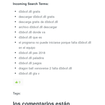
Incoming Search Terms:
d3dxof.dll gratis
descargar d3dxof.dll gratis
descarga gratis de d3dxof.dll
archivo d3dxof.dll descargar
d3dxof.dll donde va
d3dxof.dll que es
el programa no puede iniciarse porque falta d3dxof.dll
en el equipo
d3dxof.dll pes 2018
d3dxof.dll paladins
d3dxof.dll juegos
dragon ball xenoverse 2 falta d3dxof.dll
d3dxof.dll gta v
0
Tags:
los comentarios están