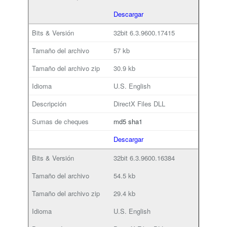
Descargar
32bit
6.3.9600.17415
57 kb
30.9 kb
U.S. English
DirectX Files DLL
md5
sha1
Descargar
32bit
6.3.9600.16384
54.5 kb
29.4 kb
U.S. English