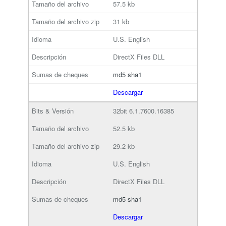
57.5 kb
31 kb
U.S. English
DirectX Files DLL
md5
sha1
Descargar
32bit
6.1.7600.16385
52.5 kb
29.2 kb
U.S. English
DirectX Files DLL
md5
sha1
Descargar