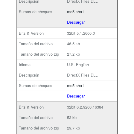
DirectX Files DLL
md5
sha1
Descargar
32bit
5.1.2600.0
46.5 kb
27.2 kb
U.S. English
DirectX Files DLL
md5
sha1
Descargar
32bit
6.2.9200.16384
53 kb
29.7 kb