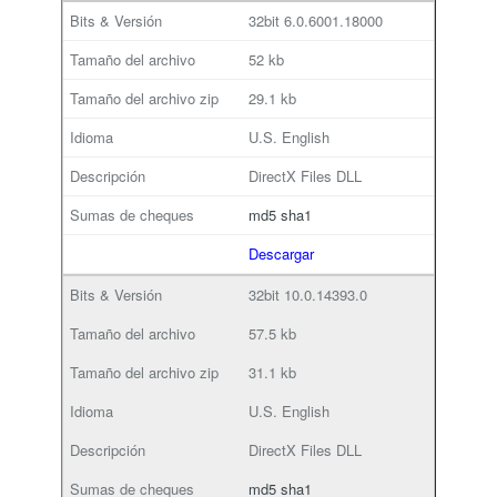
32bit
6.0.6001.18000
52 kb
29.1 kb
U.S. English
DirectX Files DLL
md5
sha1
Descargar
32bit
10.0.14393.0
57.5 kb
31.1 kb
U.S. English
DirectX Files DLL
md5
sha1