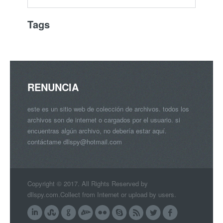
Tags
RENUNCIA
este es un sitio web de colección de archivos. todos los
archivos son de internet o cargados por el usuario. si
encuentras algún archivo, no debería estar aquí.
contáctame
dllspy@hotmail.com
Copyright © 2017. All Rights Reserved by
dllspy.com.Collect from Internet or upload by users.