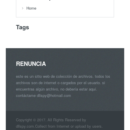
Home
Tags
RENUNCIA
este es un sitio web de colección de archivos. todos los
archivos son de internet o cargados por el usuario. si
encuentras algún archivo, no debería estar aquí.
contáctame
dllspy@hotmail.com
Copyright © 2017. All Rights Reserved by
dllspy.com.Collect from Internet or upload by users.