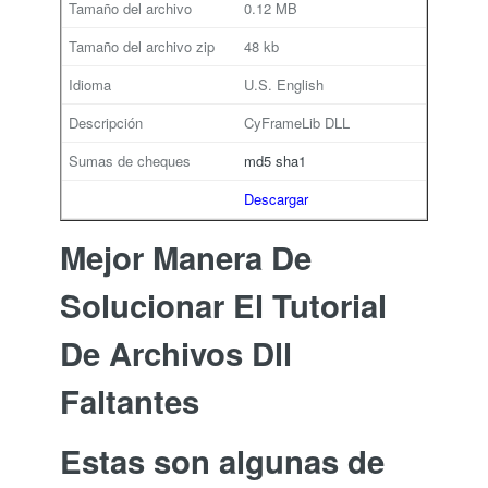
0.12 MB
48 kb
U.S. English
CyFrameLib DLL
md5
sha1
Descargar
Mejor Manera De
Solucionar El Tutorial
De Archivos Dll
Faltantes
Estas son algunas de