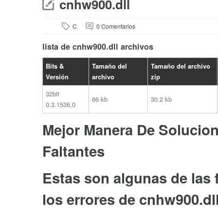
cnhw900.dll
C
0 Comentarios
lista de cnhw900.dll archivos
Bits &
Tamaño del
Tamaño del archivo
Versión
archivo
zip
32bit
66 kb
30.2 kb
0.3.1536.0
Mejor Manera De Soluciona
Faltantes
Estas son algunas de las
los errores de cnhw900.dll