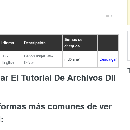
0
Sumas de
Idioma
Descripción
cheques
U.S.
Canon Inkjet WIA
md5
sha1
Descargar
English
Driver
r El Tutorial De Archivos Dll
 formas más comunes de ver
: