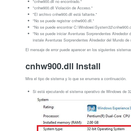
"cnhw900.dll no encontrado."
"cnhw900.dll Violación de Acceso."
"El archivo cnhw900.dll está faltante."
"No se puede registrar cnhw900.dll."
"No se puede encontrar C:\Windows\System32\cnhw900.dl
"No se puede iniciar Aventuras Sorprendentes Alrededor d
instale Aventuras Sorprendentes Alrededor del Mundo de 
El mensaje de error puede aparecer en los siguientes sistem
cnhw900.dll Install
Mira el tipo de sistema y lo que se enumera a continuación.
Si está ejecutando el sistema operativo de Windows de 32 