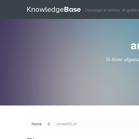
Descargar el archivo .dll gratis 
a
Si tiene algun
Home
/
C
/
cnhw900.dll