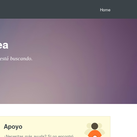
Home
ea
 está buscando.
Apoyo
¿Necesitas más ayuda? Si no encontró