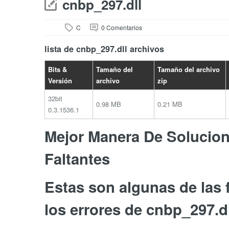
cnbp_297.dll
C
0 Comentarios
lista de cnbp_297.dll archivos
Bits &
Tamaño del
Tamaño del archivo
Versión
archivo
zip
32bit
0.98 MB
0.21 MB
0.3.1536.1
Mejor Manera De Soluciona
Faltantes
Estas son algunas de las
los errores de cnbp_297.dl