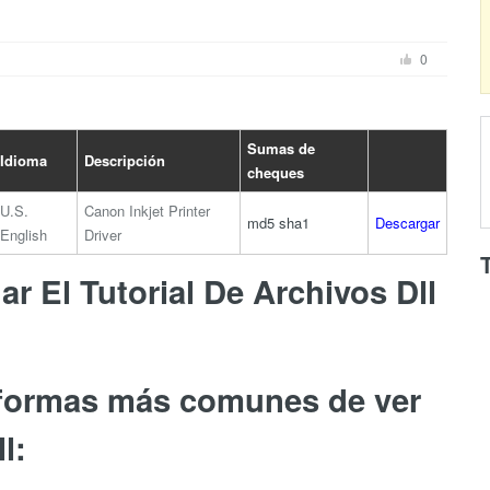
0
Sumas de
Idioma
Descripción
cheques
U.S.
Canon Inkjet Printer
md5
sha1
Descargar
English
Driver
r El Tutorial De Archivos Dll
 formas más comunes de ver
l: