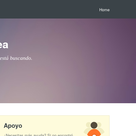
Home
ea
 está buscando.
Apoyo
¿Necesitas más ayuda? Si no encontró