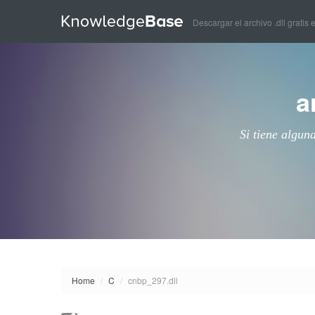
Descargar el archivo .dll gratis 
a
Si tiene algun
Home
/
C
/
cnbp_297.dll