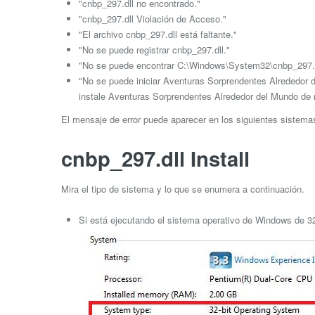
"cnbp_297.dll no encontrado."
"cnbp_297.dll Violación de Acceso."
"El archivo cnbp_297.dll está faltante."
"No se puede registrar cnbp_297.dll."
"No se puede encontrar C:\Windows\System32\cnbp_297.d
"No se puede iniciar Aventuras Sorprendentes Alrededor d
instale Aventuras Sorprendentes Alrededor del Mundo de 
El mensaje de error puede aparecer en los siguientes sistem
cnbp_297.dll Install
Mira el tipo de sistema y lo que se enumera a continuación.
Si está ejecutando el sistema operativo de Windows de 32 