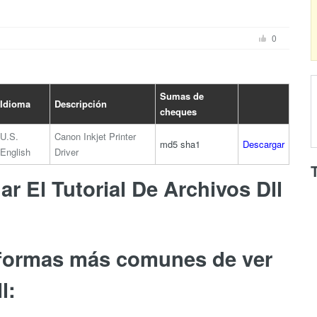
0
Sumas de
Idioma
Descripción
cheques
U.S.
Canon Inkjet Printer
md5
sha1
Descargar
English
Driver
r El Tutorial De Archivos Dll
 formas más comunes de ver
l: