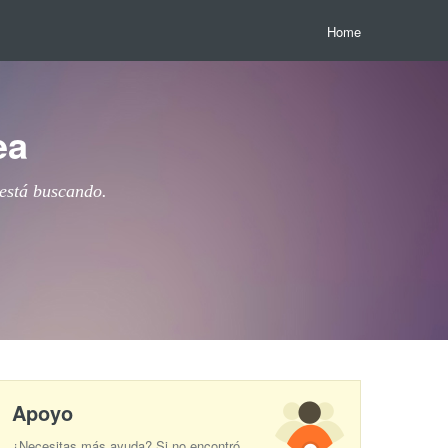
Home
ea
 está buscando.
Apoyo
¿Necesitas más ayuda? Si no encontró