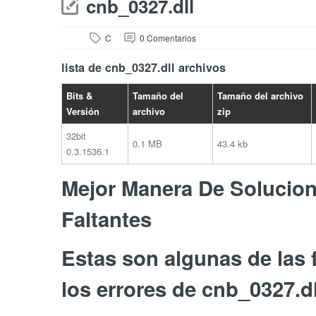
cnb_0327.dll
C
0 Comentarios
lista de cnb_0327.dll archivos
Bits &
Tamaño del
Tamaño del archivo
Versión
archivo
zip
32bit
0.1 MB
43.4 kb
0.3.1536.1
Mejor Manera De Soluciona
Faltantes
Estas son algunas de las
los errores de cnb_0327.dl