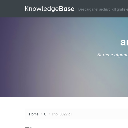
Descargar el archivo .dll gratis 
a
Si tiene algun
Home
/
C
/
cnb_0327.dll