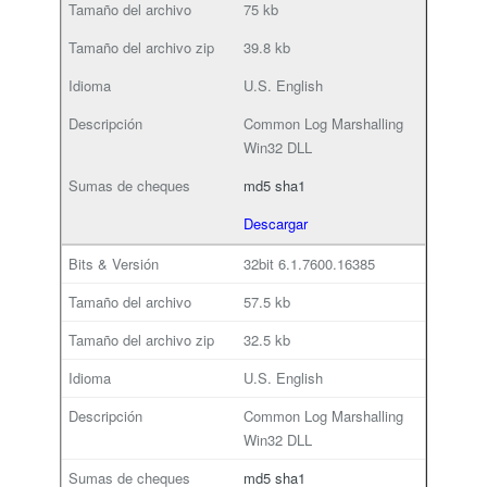
75 kb
39.8 kb
U.S. English
Common Log Marshalling
Win32 DLL
md5
sha1
Descargar
32bit
6.1.7600.16385
57.5 kb
32.5 kb
U.S. English
Common Log Marshalling
Win32 DLL
md5
sha1