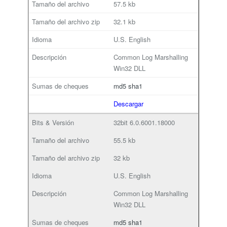
57.5 kb
32.1 kb
U.S. English
Common Log Marshalling
Win32 DLL
md5
sha1
Descargar
32bit
6.0.6001.18000
55.5 kb
32 kb
U.S. English
Common Log Marshalling
Win32 DLL
md5
sha1