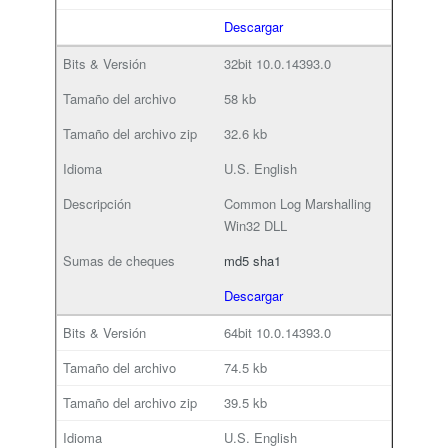
Descargar
32bit
10.0.14393.0
58 kb
32.6 kb
U.S. English
Common Log Marshalling
Win32 DLL
md5
sha1
Descargar
64bit
10.0.14393.0
74.5 kb
39.5 kb
U.S. English