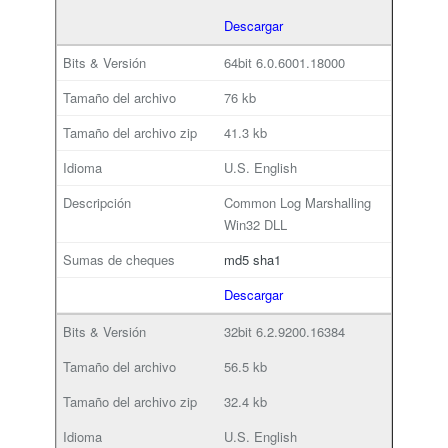
Descargar
64bit
6.0.6001.18000
76 kb
41.3 kb
U.S. English
Common Log Marshalling
Win32 DLL
md5
sha1
Descargar
32bit
6.2.9200.16384
56.5 kb
32.4 kb
U.S. English