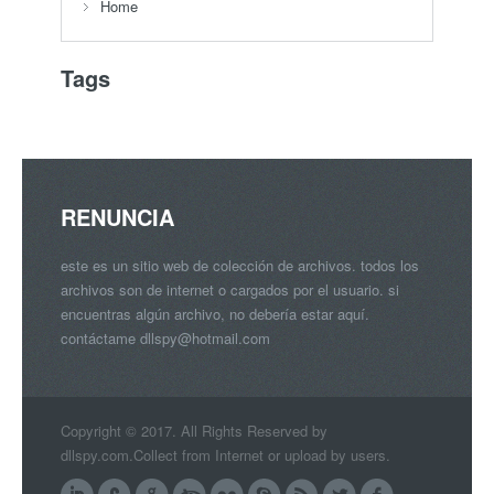
Home
Tags
RENUNCIA
este es un sitio web de colección de archivos. todos los
archivos son de internet o cargados por el usuario. si
encuentras algún archivo, no debería estar aquí.
contáctame
dllspy@hotmail.com
Copyright © 2017. All Rights Reserved by
dllspy.com.Collect from Internet or upload by users.