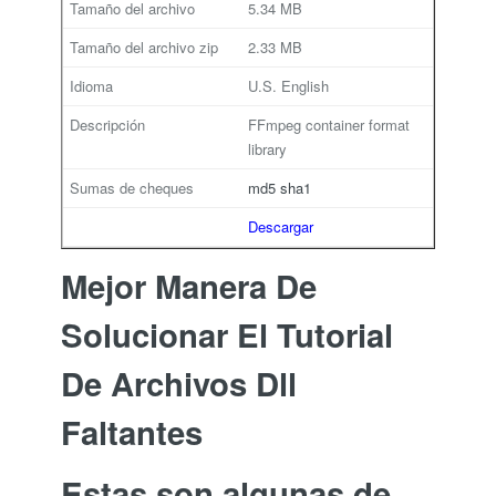
5.34 MB
2.33 MB
U.S. English
FFmpeg container format
library
md5
sha1
Descargar
Mejor Manera De
Solucionar El Tutorial
De Archivos Dll
Faltantes
Estas son algunas de