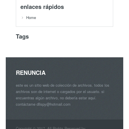
enlaces rápidos
Home
Tags
RENUNCIA
este es un sitio web de colección de archivos. todos los
archivos son de internet o cargados por el usuario. si
encuentras algún archivo, no debería estar aquí.
contáctame
dllspy@hotmail.com
Copyright © 2017. All Rights Reserved by