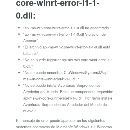
core-winrt-error-l1-1-
0.dll:
"api-ms-win-core-winrt-error-l1-1-0.dll no encontrado."
"api-ms-win-core-winrt-error-l1-1-0.dll Violación de
Acceso."
"El archivo api-ms-win-core-winrt-error-l1-1-0.dll está
faltante."
"No se puede registrar api-ms-win-core-winrt-error-l1-1-
0.dll."
"No se puede encontrar C:\Windows\System32\api-
ms-win-core-winrt-error-l1-1-0.dll."
"No se puede iniciar Aventuras Sorprendentes
Alrededor del Mundo. Falta un componente requerido:
api-ms-win-core-winrt-error-l1-1-0.dll. Por favor instale
Aventuras Sorprendentes Alrededor del Mundo de
nuevo."
El mensaje de error puede aparecer en los siguientes
sistemas operativos de Microsoft: Windows 10, Windows