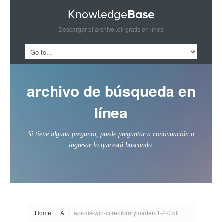
Descargar el archivo .dll gratis en línea
archivo de búsqueda en
línea
Si tiene alguna pregunta, puede preguntar a continuación o
ingresar lo que está buscando.
Home
/
A
/
api-ms-win-core-libraryloader-l1-2-0.dll